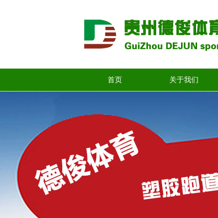
首页
关于我们