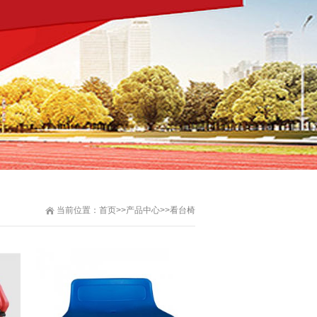
当前位置：
首页
>>
产品中心
>>
看台椅