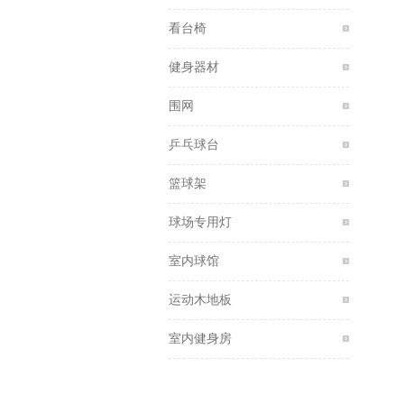
看台椅
健身器材
围网
乒乓球台
篮球架
球场专用灯
室内球馆
运动木地板
室内健身房