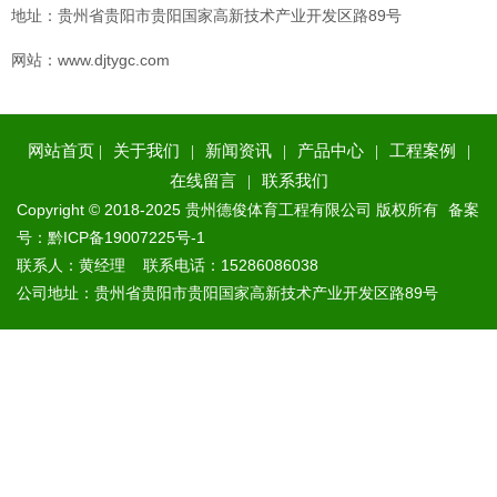
地址：贵州省贵阳市贵阳国家高新技术产业开发区路89号
网站：www.djtygc.com
网站首页
|
关于我们
|
新闻资讯
|
产品中心
|
工程案例
|
在线留言
|
联系我们
Copyright © 2018-2025 贵州德俊体育工程有限公司 版权所有
备案
号：
黔ICP备19007225号-1
联系人：黄经理 联系电话：15286086038
公司地址：贵州省贵阳市贵阳国家高新技术产业开发区路89号