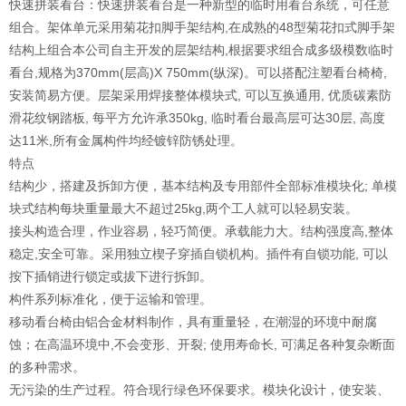
快速拼装看台：快速拼装看台是一种新型的临时用看台系统，可任意
组合。架体单元采用菊花扣脚手架结构,在成熟的48型菊花扣式脚手架
结构上组合本公司自主开发的层架结构,根据要求组合成多级模数临时
看台,规格为370mm(层高)X 750mm(纵深)。可以搭配注塑看台椅椅,
安装简易方便。层架采用焊接整体模块式, 可以互换通用, 优质碳素防
滑花纹钢踏板, 每平方允许承350kg, 临时看台最高层可达30层, 高度
达11米,所有金属构件均经镀锌防锈处理。
特点
结构少，搭建及拆卸方便，基本结构及专用部件全部标准模块化; 单模
块式结构每块重量最大不超过25kg,两个工人就可以轻易安装。
接头构造合理，作业容易，轻巧简便。承载能力大。结构强度高,整体
稳定,安全可靠。采用独立楔子穿插自锁机构。插件有自锁功能, 可以
按下插销进行锁定或拔下进行拆卸。
构件系列标准化，便于运输和管理。
移动看台椅由铝合金材料制作，具有重量轻，在潮湿的环境中耐腐
蚀；在高温环境中,不会变形、开裂; 使用寿命长, 可满足各种复杂断面
的多种需求。
无污染的生产过程。符合现行绿色环保要求。模块化设计，使安装、