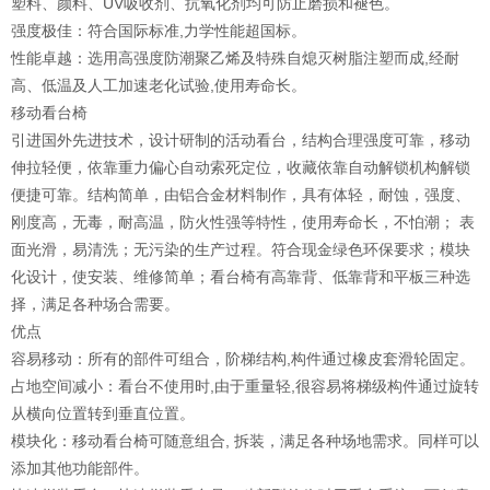
塑料、颜料、UV吸收剂、抗氧化剂均可防止磨损和褪色。
强度极佳：符合国际标准,力学性能超国标。
性能卓越：选用高强度防潮聚乙烯及特殊自熄灭树脂注塑而成,经耐
高、低温及人工加速老化试验,使用寿命长。
移动看台椅
引进国外先进技术，设计研制的活动看台，结构合理强度可靠，移动
伸拉轻便，依靠重力偏心自动索死定位，收藏依靠自动解锁机构解锁
便捷可靠。结构简单，由铝合金材料制作，具有体轻，耐蚀，强度、
刚度高，无毒，耐高温，防火性强等特性，使用寿命长，不怕潮； 表
面光滑，易清洗；无污染的生产过程。符合现金绿色环保要求；模块
化设计，使安装、维修简单；看台椅有高靠背、低靠背和平板三种选
择，满足各种场合需要。
优点
容易移动：所有的部件可组合，阶梯结构,构件通过橡皮套滑轮固定。
占地空间减小：看台不使用时,由于重量轻,很容易将梯级构件通过旋转
从横向位置转到垂直位置。
模块化：移动看台椅可随意组合, 拆装，满足各种场地需求。同样可以
添加其他功能部件。