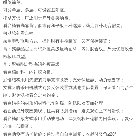
维修简单。
可分单层、多层，可设置遮阳蓬。
移动方便，广泛用于户外各类场地。
看台椅有高靠背，低靠背和平板三种选择，满足各种场合需要。
移动软包看台椅
采用电动驱动方式，操作时有手控装置，又有遥控装置；
背：聚氨酯定型海绵外覆高级座椅面料，内衬胶合板。外壳优质胶合
板模压成型。
垫：聚氨酯定型海绵外覆高级
看台椅面料：内衬胶合板。
底部结构采用先进的力学支撑系统，充分保证静、动负载要求；
支撑大脚采用机械式同步反馈装置或其他类似装置，保证看台同步伸
缩，避免活动看台定向跑偏；
看台结构的材质和材料已作防腐、防锈以及表面处理；
看台前沿外表应美观，且具有防滑措施，避免观众上下时滑倒；
看台椅翻放方式采用手动或电动，弹簧钢板压偏轴向回弹设计，复位
准确，低噪音；
看台两侧有防护措施；通过椅面自重回复，收起时夹角≤20°；