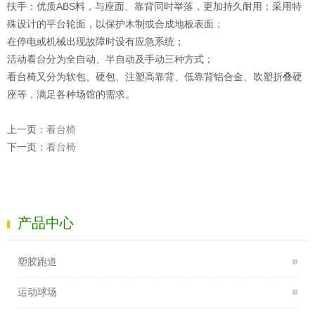
扶手：优质ABS料，与座面、靠背同时举落，更加持久耐用；采用特
殊设计的平台轮面，以保护木制或合成地板表面；
在停电或机械出现故障时设有应急系统；
活动看台分为全自动、半自动及手动三种方式；
看台椅又分为软包、硬包、注塑高靠背、低靠背铝合金、吹塑折叠硬
座等，满足各种场馆的需求。
上一页：
看台椅
下一页：
看台椅
产品中心
塑胶跑道
运动球场