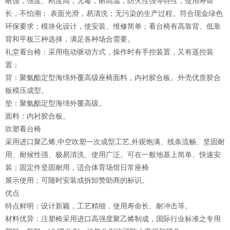
耐蚀，强度、刚度高，无毒，耐高温，防火性强等特性，使用寿命
长，不怕潮； 表面光滑，易清洗；无污染的生产过程。符合现金绿色
环保要求；模块化设计，使安装、维修简单；看台椅有高靠背、低靠
背和平板三种选择，满足各种场合需要。
礼堂看台椅：采用电动驱动方式，操作时有手控装置，又有遥控装
置；
背：聚氨酯定型海绵外覆高级座椅面料，内衬胶合板。外壳优质胶合
板模压成型。
垫：聚氨酯定型海绵外覆高级。
面料：内衬胶合板。
吹塑看台椅
采用进口聚乙烯,中空吹塑一次成型工艺,外观饱满、线条流畅、坚固耐
用、耐候性强、极易清洗、使用广泛。可在一般地基上简单、快速安
装；固定件坚固耐用，适合体育场馆日常座椅
展示使用；可随时安装或拆卸赞助商的标识。
优点
特点鲜明：设计新颖，工艺精细，使用寿命长、耐冲击等。
材料优异：注塑椅采用进口高强度聚乙烯制成，国际行业标准之专用